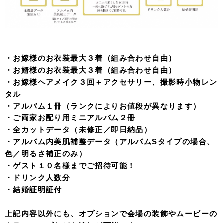
・お嫁様のお衣装最大３着（組み合わせ自由）
・お婿様のお衣装最大３着（組み合わせ自由）
・お嫁様ヘアメイク３回＋アクセサリー、撮影時小物レン
タル
・アルバム１冊（ランクによりお値段が異なります）
・ご両家お配り用ミニアルバム２冊
・全カットデータ（未修正／即日納品）
・アルバム内美肌補整データ（アルバムSタイプの場合、
色／明るさ補正のみ）
・ゲスト１０名様までご招待可能！
・ドリンク人数分
・結婚証明証付
上記内容以外にも、オプションで会場の装飾やムービーの