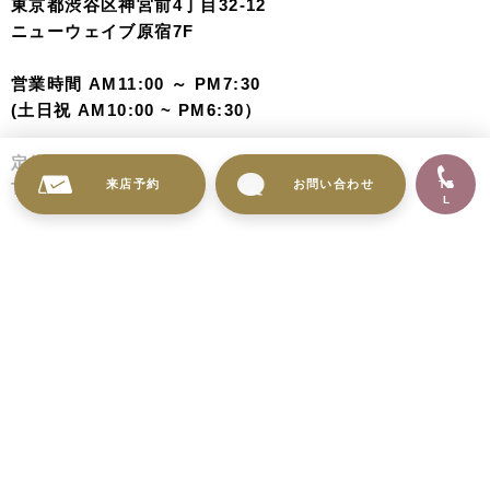
東京都渋谷区神宮前4丁目32-12
ニューウェイブ原宿7F
営業時間 AM11:00 ～ PM7:30
(土日祝 AM10:00 ~ PM6:30）
定休日：なし
来店予約
お問い合わせ
TE
TEL 03-3497-0303
L
アクセス
原宿駅 表参道口 竹下口 徒歩5分
明治神宮前駅 5番出口 徒歩2分
お車でお越しの場合は、近隣のコインパーキングをご利用
下さい。
Tokyo
TEL 03-3497-0303(水曜定休)
Harajuku
お問い合わせ・資料請求・撮影予約