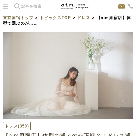
Tokyo
Harajuku
東京原宿トップ
>
トピックスTOP
>
ドレス
> 【aim原宿店】体
型で選ぶのが……
ドレス
(350)
【aim原宿店】体型で選ぶのが正解？！ドレス選