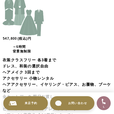
547,800
(税込)
円
～6時間
背景無制限
衣装クラスフリー 各3着まで
ドレス、和装の選択自由
ヘアメイク 3回まで
アクセサリー 小物レンタル
ヘアアクセサリー、イヤリング・ピアス、お履物、ブーケ
など
全カットデータ 即日お渡し
（300カット以上）
来店予約
お問い合わせ
TE
L
ビューティー＋プレミアレタッチデータ