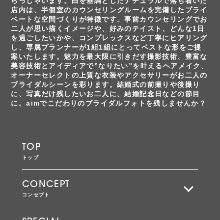
らっしゃいます。
白を基調としたナチュラルで落ち着いた
店内は、半個室のカウンセリングルームを完備したプライ
ベートな空間づくりが特徴です。
事前カウンセリングでお
二人が思い描くイメージや、好みのテイスト、どんな1日
を過ごしたいかや、コンプレックスなど丁寧にヒアリング
し、専属プランナーが1組1組にとってベストな形をご提
案いたします。
魅力を最大限に引きだす撮影技術、豊富な
美容技術とアイディアで”なりたい”を叶えるヘアメイク、
オーナーセレクトの上質な衣装やアクセサリーがお二人の
ブライダルシーンを彩ります。
結婚式の前撮りや後撮り
に、写真だけ残したいお二人に、結婚記念日などの節目
に。
aimでこだわりのブライダルフォトを残しませんか？
TOP
トップ
CONCEPT
コンセプト