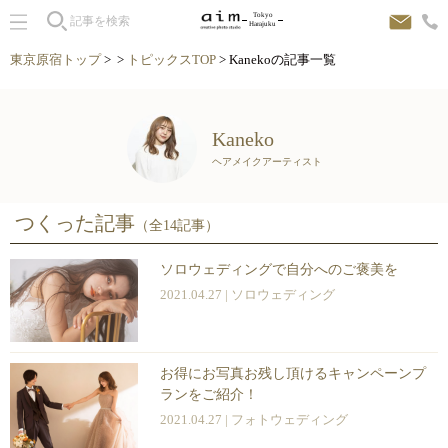
Tokyo
Harajuku
東京原宿トップ
> >
トピックスTOP
> Kanekoの記事一覧
Kaneko
ヘアメイクアーティスト
つくった記事
（全14記事）
ソロウェディングで自分へのご褒美を
2021.04.27 |
ソロウェディング
お得にお写真お残し頂けるキャンペーンプ
ランをご紹介！
2021.04.27 |
フォトウェディング