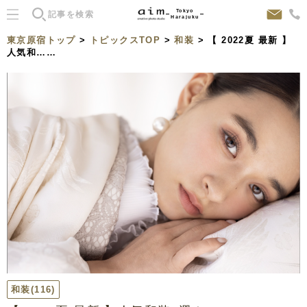
Tokyo
Harajuku
東京原宿トップ
>
トピックスTOP
>
和装
> 【 2022夏 最新 】
人気和……
和装
(116)