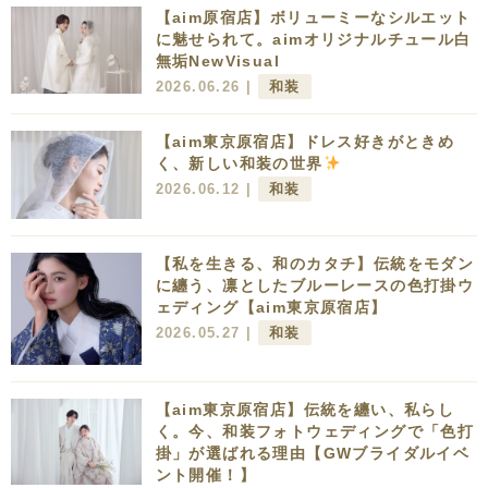
【aim原宿店】ボリューミーなシルエット
に魅せられて。aimオリジナルチュール白
無垢NewVisual
2026.06.26 |
和装
【aim東京原宿店】ドレス好きがときめ
く、新しい和装の世界
2026.06.12 |
和装
【私を生きる、和のカタチ】伝統をモダン
に纏う、凛としたブルーレースの色打掛ウ
ェディング【aim東京原宿店】
2026.05.27 |
和装
【aim東京原宿店】伝統を纏い、私らし
く。今、和装フォトウェディングで「色打
掛」が選ばれる理由【GWブライダルイベ
ント開催！】