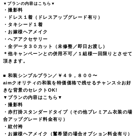
▼プラン
の内容はこちら▼
・撮影料
・ドレス１着（ドレスアップグレード有り）
・タキシード１着
・お嫁様ヘアメイク
・へアアクセサリー
・全データ３０カット（未修整／即日お渡し）
＊他キャンペーンとの併用不可／１組様一回限りとさせて
頂きます。
■ 和装シンプルプラン／￥４９，８００〜
aimクオリティの和装を特価価格で残せるチャンス☆お好
きな背景のセレクトOK!
▼プラン
の内容はこちら▼
・撮影料
・赤打掛スタンダードタイプ（その他プレミアム衣装の場
合アップグレード料金有り）
・紋付袴
・お嫁様ヘアメイク（鬘希望の場合オプション料金有り）