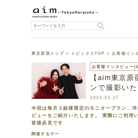
Tokyo
Harajuku
東京原宿トップ
>
トピックスTOP
>
お客様イン
お客様インタビュー
(
【aim東京
ンで撮影いた
2025.03.27
今回は毎月３組様限定のモニタープラン、洋
ビューをご紹介いたします。 実際にご利用
皆様必見です
関連するテー