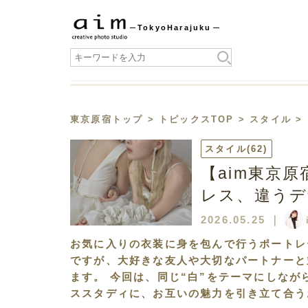
Tokyo
Harajuku
東京原宿トップ
>
トピックスTOP
>
スタイル
>
スタイル
(62)
【aim東京
レス、違うデ
2026.05.25
｜
お気に入りの衣装に身を包んで行うポートレ
ですが、大好きな友人や大切なパートナーと
ます。 今回は、同じ“白”をテーマにしな
ススタディに、お互いの魅力を引き立て合う