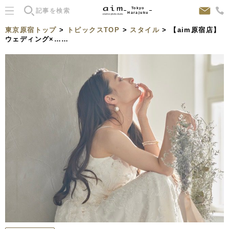
Tokyo
Harajuku
東京原宿トップ
>
トピックスTOP
>
スタイル
> 【aim原宿店】
ウェディング×……