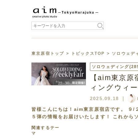
Tokyo
Harajuku
東京原宿トップ
>
トピックスTOP
>
ソロウェデ
ソロウェディング
(28
【aim東京原
ィングウィー
2025.09.18
｜
皆様こんにちは！aim東京原宿店です。 ９/
５弾の情報をお届けいたします！ これから
関連するテー
マ