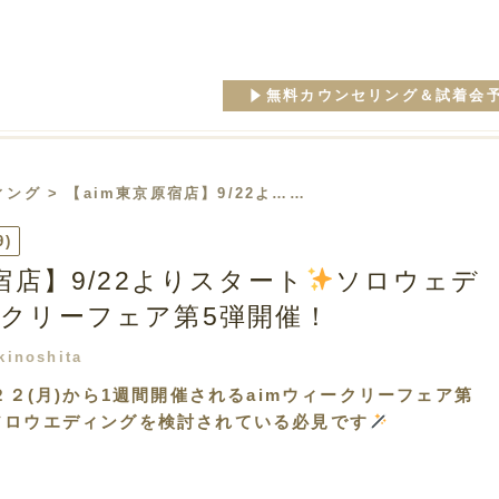
無料カウンセリング＆試着会
ィング
> 【aim東京原宿店】9/22よ……
9)
宿店】9/22よりスタート
ソロウェデ
クリーフェア第5弾開催！
kinoshita
２２(月)から1週間開催されるaimウィークリーフェア第
ソロウエディングを検討されている必見です