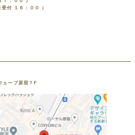
１７：００ ）
終受付 １６：００ ）
ウェーブ原宿７F