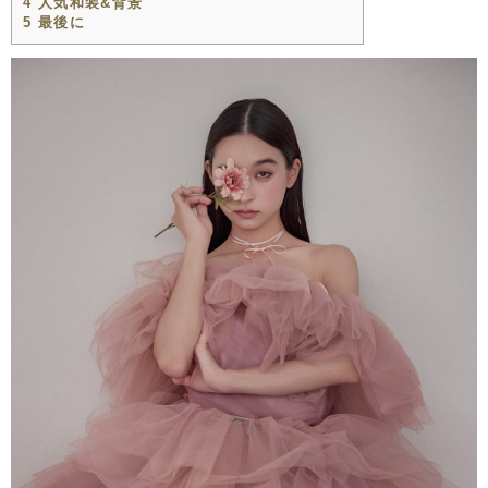
4
人気和装&背景
5
最後に