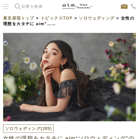
Tokyo
Harajuku
東京原宿トップ
>
トピックスTOP
>
ソロウェディング
> 女性の
理想をカタチに aim“……
ソロウェディング
(289)
女性の理想をカタチに aim“ソロウェディング”の