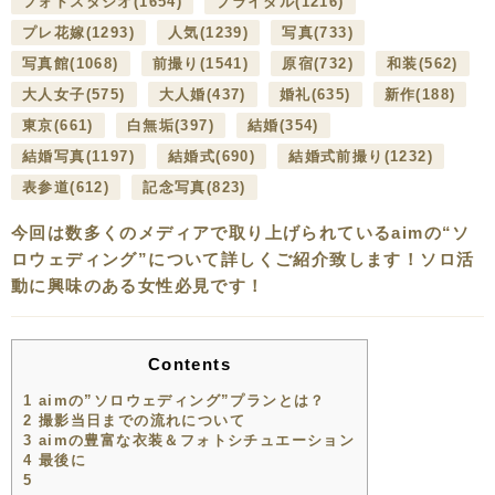
フォトスタジオ
(1654)
ブライダル
(1216)
プレ花嫁
(1293)
人気
(1239)
写真
(733)
写真館
(1068)
前撮り
(1541)
原宿
(732)
和装
(562)
大人女子
(575)
大人婚
(437)
婚礼
(635)
新作
(188)
東京
(661)
白無垢
(397)
結婚
(354)
結婚写真
(1197)
結婚式
(690)
結婚式前撮り
(1232)
表参道
(612)
記念写真
(823)
今回は数多くのメディアで取り上げられているaimの“ソ
ロウェディング”について詳しくご紹介致します！ソロ活
動に興味のある女性必見です！
Contents
1
aimの”ソロウェディング”プランとは？
2
撮影当日までの流れについて
3
aimの豊富な衣装＆フォトシチュエーション
4
最後に
5