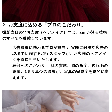
2. お支度に込める「プロのこだわり」
撮影当日の**お支度（ヘアメイク）**は、aimが誇る技術
のすべてを凝縮しています。
広告撮影に携わるプロが担当：
実際に雑誌や広告の
現場で活躍する現役スタッフが、お客様のヘアメイ
クを直接担当いたします。
細部へのこだわり：
肌の質感、眉の角度、後れ毛の
束感。1ミリ単位の調整が、
写真
の完成度を劇的に変
えます。