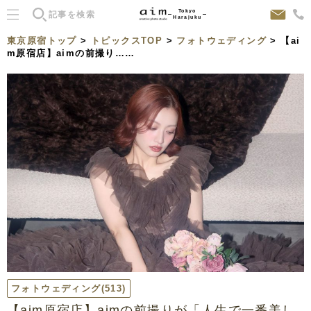
Tokyo
Harajuku
東京原宿トップ
>
トピックスTOP
>
フォトウェディング
> 【ai
m原宿店】aimの前撮り……
フォトウェディング
(513)
【aim原宿店】aimの前撮りが「人生で一番美し