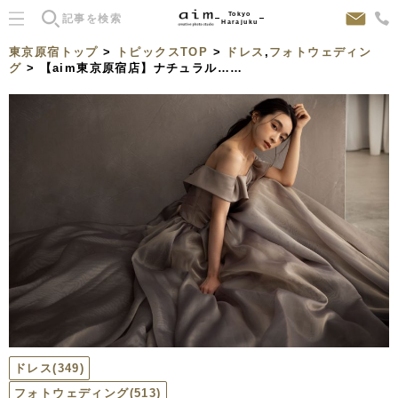
Tokyo
Harajuku
東京原宿トップ
>
トピックスTOP
>
ドレス
,
フォトウェディン
グ
> 【aim東京原宿店】ナチュラル……
ドレス
(349)
フォトウェディング
(513)