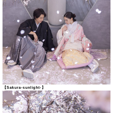
【Sakura-sunlight-】