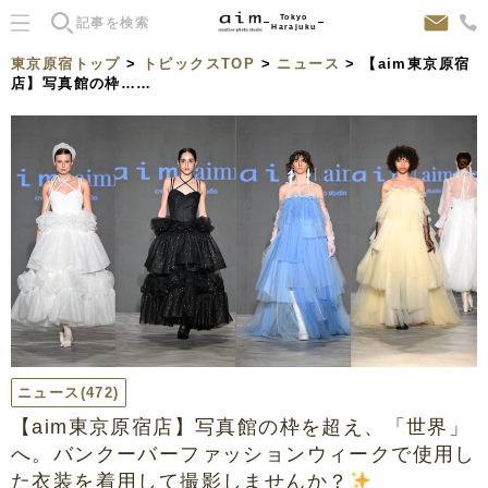
Tokyo
Harajuku
東京原宿トップ
>
トピックスTOP
>
ニュース
> 【aim東京原宿
店】写真館の枠……
ニュース
(472)
【aim東京原宿店】写真館の枠を超え、「世界」
へ。バンクーバーファッションウィークで使用し
た衣装を着用して撮影しませんか？