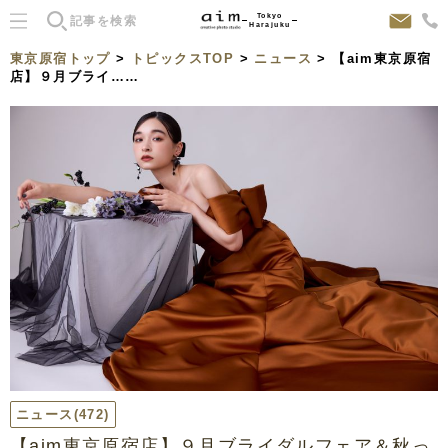
Tokyo
Harajuku
東京原宿トップ
>
トピックスTOP
>
ニュース
> 【aim東京原宿
店】９月ブライ……
ニュース
(472)
【aim東京原宿店】９月ブライダルフェア＆秋っ