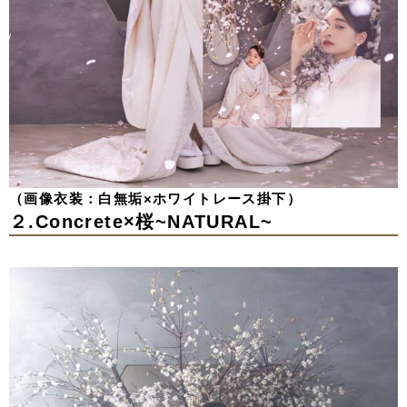
（画像衣装：白無垢×ホワイトレース掛下）
２.Concrete×桜~NATURAL~