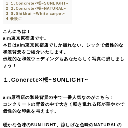
1
１.Concrete×桜~SUNLIGHT~
2
２.Concrete×桜~NATURAL~
3
３.Shikkui ~White carpet~
4
最後に
こんにちは！
aim東京原宿店です。
本日はaim東京原宿店でしか撮れない、シックで個性的な
和装背景をご紹介いたします。
伝統的な和装ウェディングもあなたらしく写真に残しまし
ょう！
１.Concrete×桜~SUNLIGHT~
aim原宿店の和装背景の中で一番人気なのがこちら！
コンクリートの背景の中で大きく咲き乱れる桜が華やかで
個性的な印象を与えます。
暖かな色味のSUNLIGHT、涼しげな色味のNATURALの