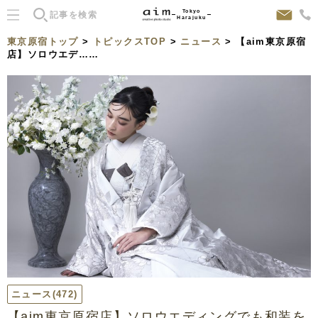
Tokyo
Harajuku
東京原宿トップ
>
トピックスTOP
>
ニュース
> 【aim東京原宿
店】ソロウエデ……
ニュース
(472)
【aim東京原宿店】ソロウエディングでも和装を