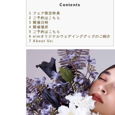
Contents
1
フェア限定特典
2
ご予約はこちら
3
開催日時
4
開催場所
5
ご予約はこちら
6
aimオリジナルウェデインググッズのご紹介
7
About Us: