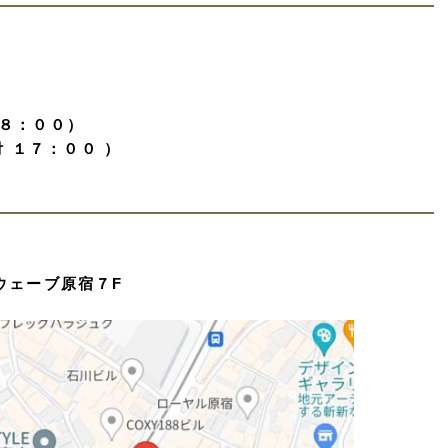
８：００）
付 １７：００ ）
ウェーブ原宿７F