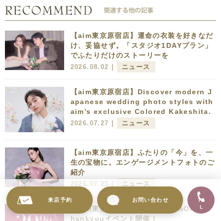
【aim東京原宿店】運命の衣装を好きなだ
け、妥協せず。「スタジオ1DAYプラン」
でふたりだけのストーリーを
2026.08.02 |
ニュース
【aim東京原宿店】Discover modern J
apanese wedding photo styles with
aim’s exclusive Colored Kakeshita.
2026.07.27 |
ニュース
【aim東京原宿店】ふたりの「今」を、一
生の宝物に。エンゲージメントフォトのご
紹介
2026.07.25 |
ニュース
来店予約
お問い合わせ
TE
L
【aim東京原宿店】全プラン39%OFF！T
hankyouイベント開催！