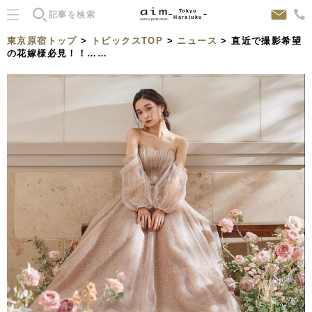
Tokyo
Harajuku
東京原宿トップ
>
トピックスTOP
>
ニュース
> 直近で撮影希望
の花嫁様必見！！……