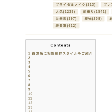
ブライダルメイク
(313)
プレ
人気
(1239)
前撮り
(1541)
白無垢
(397)
着物
(259)
表参道
(612)
Contents
1
白無垢に相性抜群スタイルをご紹介
2
3
4
5
6
7
8
9
10
11
12
13
14