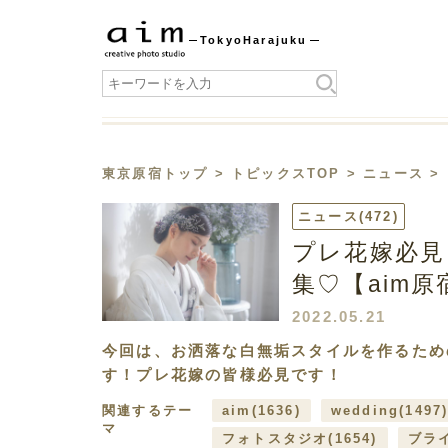
Tokyo
Harajuku
東京原宿トップ
>
トピックスTOP
>
ニュース
>
ニュース
(472)
プレ花嫁必見
集♡【aim原
2022.05.21
今回は、お洒落な白無垢スタイルを作るため
す！プレ花嫁の皆様必見です！
関連するテー
aim
(1636)
wedding
(1497
マ
フォトスタジオ
(1654)
ブラ