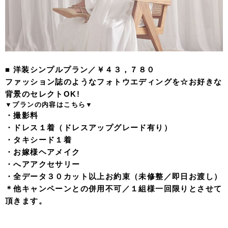
■ 洋装シンプルプラン／￥４３，７８０
ファッション誌のようなフォトウエディングを☆お好きな
背景のセレクトOK!
▼プラン
の内容はこちら▼
・撮影料
・ドレス１着（ドレスアップグレード有り）
・タキシード１着
・お嫁様ヘアメイク
・へアアクセサリー
・全データ３０カット以上お約束（未修整／即日お渡し）
＊他キャンペーンとの併用不可／１組様一回限りとさせて
頂きます。