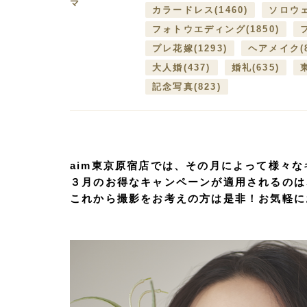
マ
カラードレス
(1460)
ソロウ
フォトウエディング
(1850)
プレ花嫁
(1293)
ヘアメイク
(
大人婚
(437)
婚礼
(635)
記念写真
(823)
aim東京原宿店では、その月によって様々
３
月のお得なキャンペーンが適用されるのは
これから撮影をお考えの方は是非！お気軽に