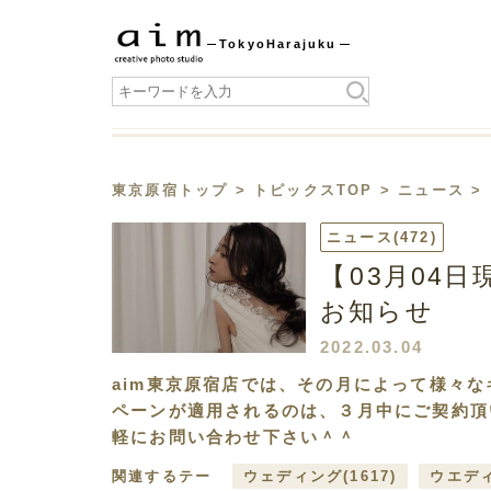
Tokyo
Harajuku
東京原宿トップ
>
トピックスTOP
>
ニュース
>
ニュース
(472)
【03月0
お知らせ
2022.03.04
aim東京原宿店では、その月によって様々
ペーンが適用されるのは、３月中にご契約頂
軽にお問い合わせ下さい＾＾
関連するテー
ウェディング
(1617)
ウエデ