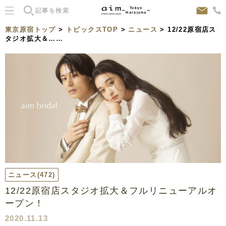
Tokyo
Harajuku
東京原宿トップ
>
トピックスTOP
>
ニュース
> 12/22原宿店ス
タジオ拡大＆……
ニュース
(472)
12/22原宿店スタジオ拡大＆フルリニューアルオ
ープン！
2020.11.13