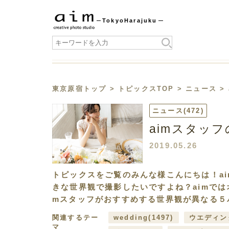
Tokyo
Harajuku
東京原宿トップ
>
トピックスTOP
>
ニュース
>
ニュース
(472)
aimスタッ
2019.05.26
トピックスをご覧のみんな様こんにちは！a
きな世界観で撮影したいですよね？aimでは
mスタッフがおすすめする世界観が異なる５
関連するテー
wedding
(1497)
ウエディン
マ