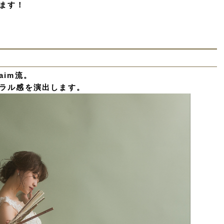
ます！
im流。
ラル感を演出します。