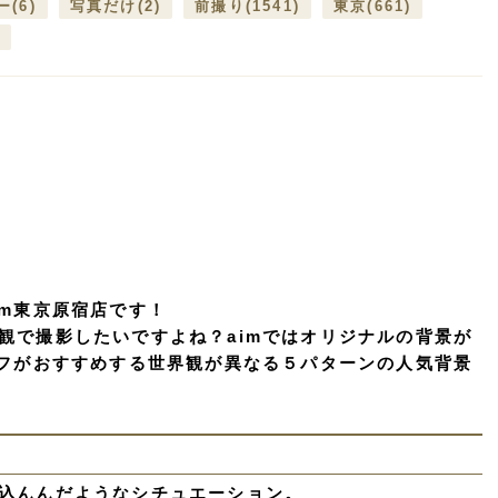
ー
(6)
写真だけ
(2)
前撮り
(1541)
東京
(661)
im東京原宿店です！
観で撮影したいですよね？aimではオリジナルの背景が
ッフがおすすめする世界観が異なる５パターンの人気背景
込んんだようなシチュエーション。