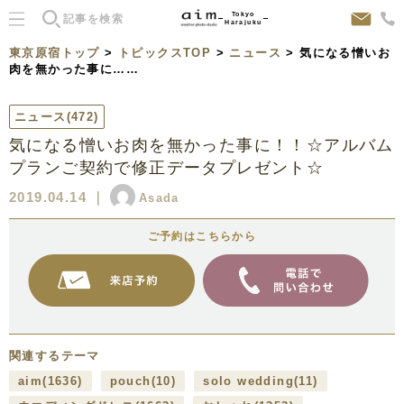
Tokyo
Harajuku
東京原宿トップ
>
トピックスTOP
>
ニュース
> 気になる憎いお
肉を無かった事に……
ニュース
(472)
気になる憎いお肉を無かった事に！！☆アルバム
プランご契約で修正データプレゼント☆
2019.04.14
｜
Asada
ご予約はこちらから
関連するテーマ
aim
(1636)
pouch
(10)
solo wedding
(11)