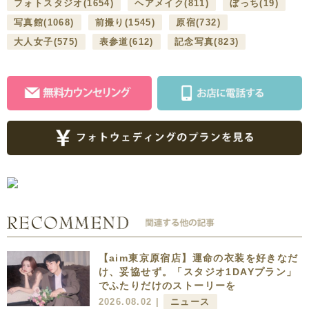
フォトスタジオ
(1654)
ヘアメイク
(811)
ぼっち
(19)
写真館
(1068)
前撮り
(1545)
原宿
(732)
大人女子
(575)
表参道
(612)
記念写真
(823)
【aim東京原宿店】運命の衣装を好きなだ
け、妥協せず。「スタジオ1DAYプラン」
でふたりだけのストーリーを
2026.08.02 |
ニュース