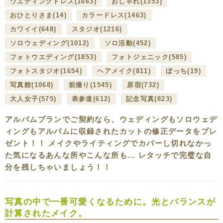
ウエディングドレス
(1663)
おしゃれ
(1353)
おひとりさま
(14)
カラードレス
(1463)
カワイイ
(648)
スタジオ
(1216)
ソロウェディング
(1012)
ソロ活動
(452)
フォトウエディング
(1853)
フォトジェニック
(585)
フォトスタジオ
(1654)
ヘアメイク
(811)
ぼっち
(19)
写真館
(1068)
前撮り
(1545)
原宿
(732)
大人女子
(575)
表参道
(612)
記念写真
(823)
アルバムプランでご契約なら、ウェディングもソロウェデ
ィングもアルバムに収録されたカットの修正データをプレ
ゼント！！ メイクやライティングでカバーし切れなかっ
た気になるあんな所やこんな所も… レタッチで完璧な自
分を残しちゃいましょう！！
写真の中で一番可愛くなるために。光とバランスが
計算されたメイク。