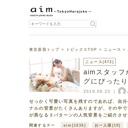
Tokyo
Harajuku
東京原宿トップ
>
トピックスTOP
>
ニュース
>
ニュース
(472)
aimスタッ
グにぴったり
2019.08.23
｜
せっかく可愛い写真を残すのであれば、自分
ナルの背景がたくさんありますが、その中で
が異なる３パターンの人気背景をご紹介させ
関連するテー
aim
(1636)
お一人様
(10)