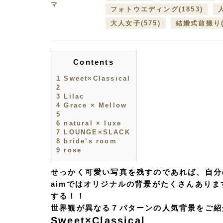
マ
フォトウエディング
(1853)
大人女子
(575)
結婚式前撮り
Contents
1
Sweet×Classical
2
3
Lilac
4
Grace × Mellow
5
6
natural × luxe
7
LOUNGE×SLACK
8
bride’s room
9
rose
せっかく可愛い写真を残すのであれば、自分
aimではオリジナルの背景がたくさんあり
する！！
世界観が異なる７パターンの人気背景をご紹
Sweet×Classical