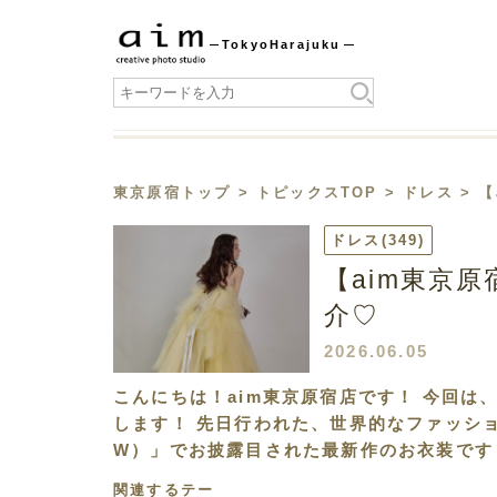
Tokyo
Harajuku
東京原宿トップ
>
トピックスTOP
>
ドレス
> 【
ドレス
(349)
【aim東京原宿
介♡
2026.06.05
こんにちは！aim東京原宿店です！ 今回は
します！ 先日行われた、世界的なファッシ
W）」でお披露目された最新作のお衣装です
関連するテー