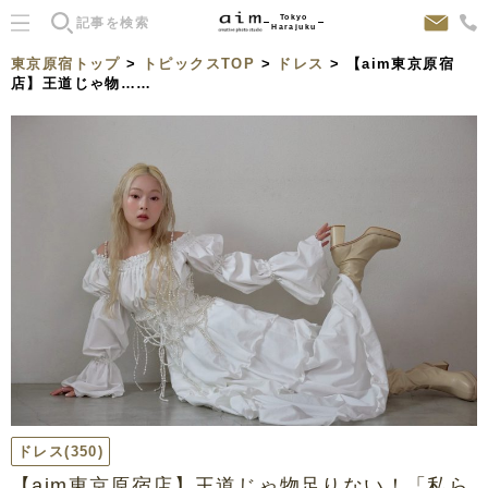
Tokyo
Harajuku
東京原宿トップ
>
トピックスTOP
>
ドレス
> 【aim東京原宿
店】王道じゃ物……
ドレス
(350)
【aim東京原宿店】王道じゃ物足りない！「私ら