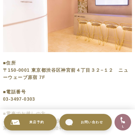
■住所
〒150-0001 東京都渋谷区神宮前４丁目３２−１２ ニュ
ーウェーブ原宿 7F
■電話番号
03-3497-0303
■電車でお越しの方
JR山手線 原宿駅より徒歩6分
来店予約
お問い合わせ
TE
L
東京メトロ千代田線 明治神宮前駅より徒歩2分