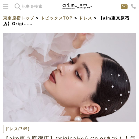
Tokyo
Harajuku
東京原宿トップ
>
トピックスTOP
>
ドレス
> 【aim東京原宿
店】Origi……
ドレス
(349)
【aim東京原宿店】OriginalからColorまで！人気