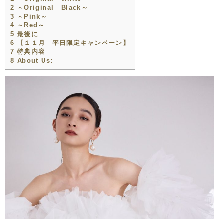
2
～Original Black～
3
～Pink～
4
～Red～
5
最後に
6
【１１月 平日限定キャンペーン】
7
特典内容
8
About Us: