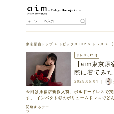
Tokyo
Harajuku
東京原宿トップ
>
トピックスTOP
>
ドレス
> 
ドレス
(350)
【aim東京
際に着てみた
2025.05.04
｜
今回は原宿店新作入荷、ボルドードレスで実
す。 インパクト◎のボリュームドレスでど
関連するテー
マ