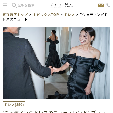
Tokyo
Harajuku
東京原宿トップ
>
トピックスTOP
>
ドレス
> ”ウェディングド
レスのニュート……
ドレス
(350)
”ウェディングドレスのニュートレンド” ブラッ