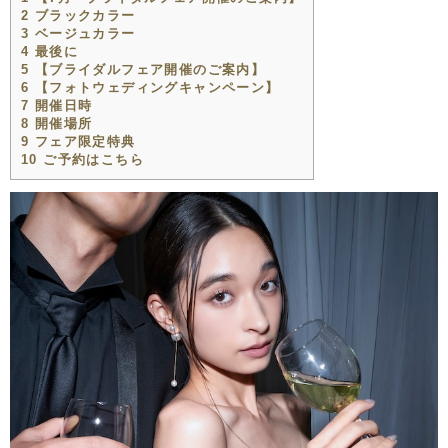
2
ブラックカラー
3
ベージュカラー
4
最後に
5
【ブライダルフェア開催のご案内】
6
【フォトウェディングキャンペーン】
7
開催日時
8
開催場所
9
フェア限定特典
10
ご予約はこちら