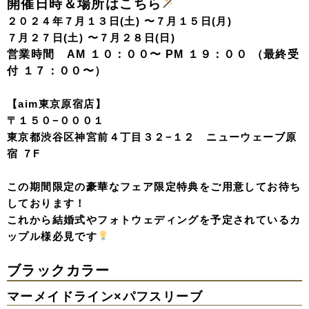
開催日時＆場所はこちら
２０２４年７月１３日(土) 〜７月１５日(月)
７月２７日(土) 〜７月２８日(日)
営業時間 AM １０：００〜 PM １９：００ （最終受
付 １７：００〜）
【aim東京原宿店】
〒１５０−０００１
東京都渋谷区神宮前４丁目３２−１２ ニューウェーブ原
宿 ７F
この期間限定の豪華なフェア限定特典をご用意してお待ち
しております！
これから結婚式やフォトウェディングを予定されているカ
ップル様必見です
ブラックカラー
マーメイドライン×パフスリーブ