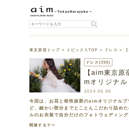
Tokyo
Harajuku
東京原宿トップ
>
トピックスTOP
>
ドレス
> 
ドレス
(350)
【aim東京
mオリジナル
2024.06.06
今回は、お花と相性抜群のaimオリジナルブラ
ど、細かい部分までとことんこだわり詰めたa
ルのお衣装で自分だけのフォトウェディング
関連するテー