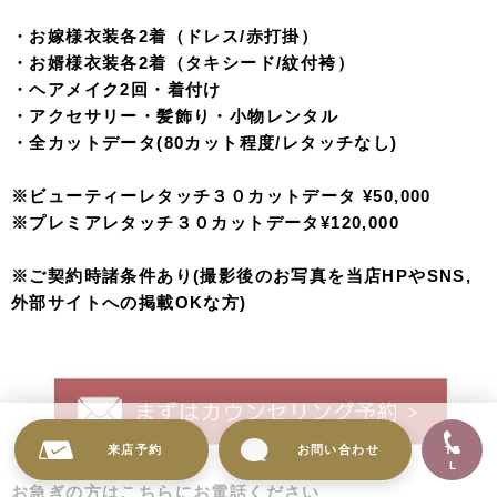
和装シンプルプラン
¥49,800〜
・お嫁様の衣装1着（赤打掛）
・お婿様の衣装1着（紋付袴）
・ヘアメイク
・アクセサリー、小物レンタル
・全カットデータ(40カット程度/レタッチなし)
※衣装クラスアップあり
※ビューティーレタッチ３０カットデータ ¥50,000
※プレミアレタッチ３０カットデータ¥120,000
【モニタープラン】
そしてドレスもお着物も着たい方はこちら！
来店予約
お問い合わせ
TE
L