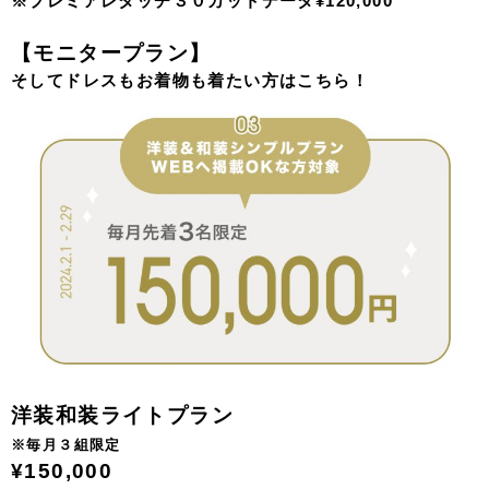
すべて揃った安心のプラン。
商品は全カットデータ付き。
データは撮影したその日にクラウドにアップしてお渡しい
たします。
洋装シンプルプラン
¥39,800〜
・お嫁様の衣装1着（ドレス）
・お婿様の衣装1着（タキシード）
・ヘアメイク
・アクセサリー、小物レンタル
・全カットデータ(40カット程度/レタッチなし)
※衣装クラスアップあり
※ビューティーレタッチ３０カットデータ ¥50,000
※プレミアレタッチ３０カットデータ¥120,000