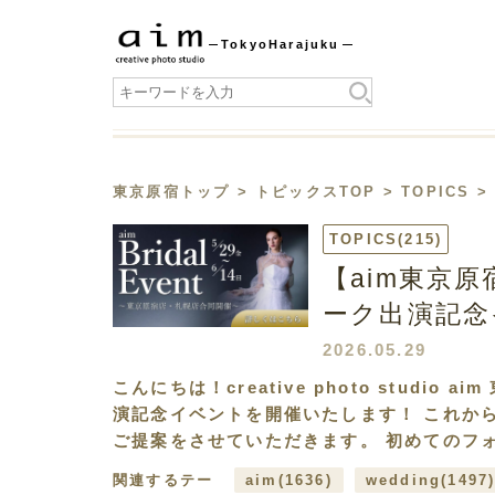
Tokyo
Harajuku
東京原宿トップ
>
トピックスTOP
>
TOPICS
>
TOPICS
(215)
【aim東京
ーク出演記念
2026.05.29
こんにちは！creative photo stud
演記念イベントを開催いたします！ これか
ご提案をさせていただきます。 初めてのフォ
関連するテー
aim
(1636)
wedding
(1497