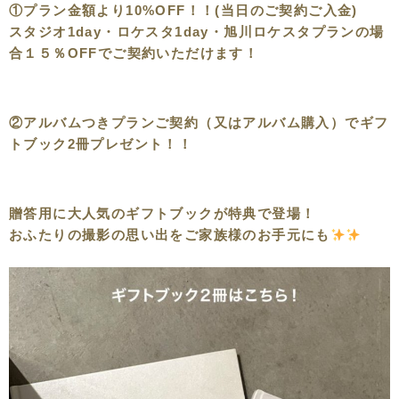
①
プラン金額より
10%OFF！！(当日のご契約ご入金)
スタジオ1day・ロケスタ1day・旭川ロケスタプランの場
合
１５％OFF
でご契約いただけます！
②アルバムつきプランご契約（又はアルバム購入）で
ギフ
トブック2冊プレゼント！！
贈答用に大人気のギフトブックが特典で登場！
おふたりの撮影の思い出をご家族様のお手元にも