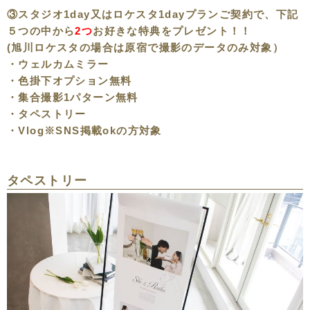
③スタジオ1day又はロケスタ1dayプランご契約で、下記
５つの中から
2つ
お
好きな特典をプレゼント！！
(旭川ロケスタの場合は原宿で撮影のデータのみ対象）
・ウェルカムミラー
・色掛下オプション無料
・集合撮影1パターン無料
・タペストリー
・Vlog※SNS掲載okの方対象
タペストリー