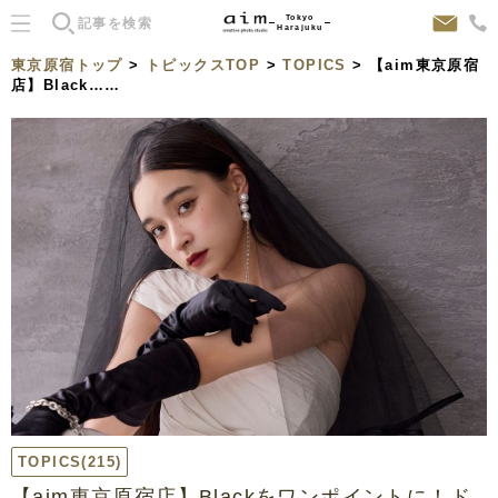
Tokyo
Harajuku
東京原宿トップ
>
トピックスTOP
>
TOPICS
> 【aim東京原宿
店】Black……
TOPICS
(215)
【aim東京原宿店】Blackをワンポイントに！ド