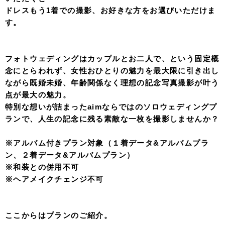
オンラインカウンセリング or 来店カウンセリングにて当
日中のご成約ご入金でプラン料金より¥10,000%OFFさせ
て頂きます。
＊全プラン対象
＊他特典と併用可能
＊カウンセリング当日のご成約ご入金限定
※お衣装Sクラス衣装対象
※キャンペーンプランのみ併用不可
【キャンペーン】
先着3名限定
※10%OFF対象外です。
・ドレス1着
・ヘアメイク