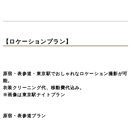
※プレミアレタッチグレードアップ¥70,000
【ハーフディプラン】
着数・ヘアメイク
共に
無制限！
全て叶える
4
時間パック。
お二人のご要望に合わせて組み合わせは自由。
細かなオプションがぎゅっと詰まったスタッフおすすめプ
ラン。
¥298,000
→
当日契約で¥288,000
・お嫁様衣装何着でもOK
・お婿様衣装何着でもOK
・ヘアメイク何回でもOK
・アクセサリー・髪飾り・小物レンタル