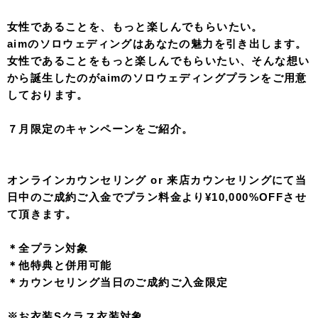
択）
・お嫁様ヘアメイク
・アクセサリー・髪飾り・小物レンタル
・全カットデータ(100カット程度/レタッチなし)
・お衣装通常クリーニング代
・ロケ地までの往復交通費
・施設料金込み
お急ぎの方はこちらにお電話ください
▶︎
03-3497-0303