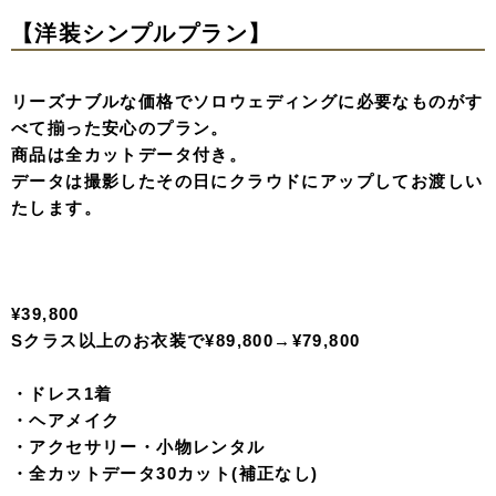
・アクセサリー・小物レンタル
・データ5カット(補正なし)
※キャンペーン対象ドレスから選択
※ご契約時諸条件あり
アルバム付きプランのご成約、もしくはアルバムをご購入
いただくと
ドレスもう1着での撮影、お好きな方をお選びいただけま
す。
フォトウェディングはカップルとお二人で、という固定概
念にとらわれず、女性おひとりの魅力を最大限に引き出し
ながら既婚未婚、年齢関係なく理想の記念写真撮影が叶う
点が最大の魅力。
特別な想いが詰まったaimならではのソロウェディングプ
ランで、人生の記念に残る素敵な一枚を撮影しませんか？