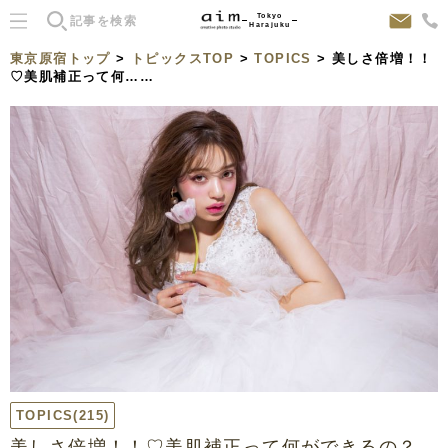
Tokyo
Harajuku
東京原宿トップ
>
トピックスTOP
>
TOPICS
> 美しさ倍増！！
♡美肌補正って何……
TOPICS
(215)
美しさ倍増！！♡美肌補正って何ができるの？