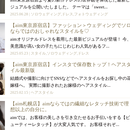
aim東京原宿店より夏の新作ドレスの世界観を体現した最新ビ
ジュアルを公開いたしました。 テーマは「sweet...
2025.06.28 |
ソロウェディング
,
ドレス
,
フォトウェディング
【aim東京原宿店】ファッション＞ウェディングでソ
ならではのおしゃれなスタイルを♡
aimオリジナルドレスを着用した最新ビジュアルが登場！ 今
美意識が高い女の子たちにじわじわ人気があるフ...
2025.05.23 |
スタイル
,
ソロウェディング
,
ドレス
【aim東京原宿店】インスタで保存数トップ！ヘアス
イル最新版
結婚式や撮影に向けてSNSなどでヘアスタイルをお探し中の
嫁様へ。 実際に撮影されたお嫁様のヘアスタイル...
2025.02.15 |
ヘアスタイル
【aim札幌店】aimならではの繊細なレタッチ技術で理
想以上の自分に。
aimでは、お客様の美しさを引き立たせるお手伝いをする【ビ
ューティーレタッチ】が大変人気です。 お客様それぞ...