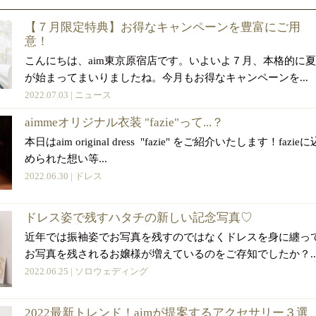
【７月限定特典】お得なキャンペーンを豊富にご用
意！
こんにちは、aim東京原宿店です。いよいよ７月、本格的に夏
が始まってまいりましたね。今月もお得なキャンペーンを...
2022.07.03 |
ニュース
aimmeオリジナル衣装 "fazie"って...？
本日はaim original dress "fazie" をご紹介いたします！fazieに
められた想い等...
2022.06.30 |
ドレス
ドレス姿で残すハタチの新しい記念写真♡
近年では振袖姿でお写真を残すのではなくドレスを身に纏っ
お写真を残されるお嬢様が増えているのをご存知でしたか？..
2022.06.25 |
ソロウェディング
2022最新トレンド！aimが提案するアクセサリー３選