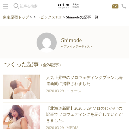
Tokyo
Harajuku
東京原宿トップ
> >
トピックスTOP
> Shimodeの記事一覧
Shimode
ヘアメイクアーティスト
つくった記事
（全24記事）
人気上昇中のソロウェディングプラン
北海
道新聞に掲載されました
2020.03.29 |
ニュース
【北海道新聞】2020.3.29“ソロのじかん”の
記事でソロウェディングを紹介していただ
きました。
2020.03.29 |
MEDIA