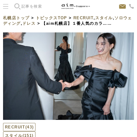
Sapporo
札幌店トップ
>
トピックスTOP
>
RECRUIT
,
スタイル
,
ソロウェ
ディング
,
ドレス
> 【aim札幌店】１番人気のカラ……
RECRUIT
(43)
スタイル
(151)