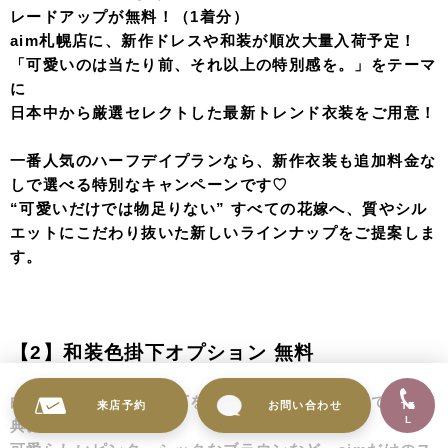
レードアップが無料！（1着分）
aim札幌店に、新作ドレスや和装が順次大量入荷予定！
「可愛いのは当たり前、それ以上の特別感を。」をテーマ
に
日本中から厳選セレクトした最新トレンド衣装をご用意！
一番人気のハーフデイプランなら、新作衣装も追加料金な
しで選べる特別なキャンペーンです♡
“可愛いだけでは物足りない” すべての花嫁へ、質やシル
エットにこだわり抜いた新しいラインナップをご提案しま
す。
【2】和装色掛下オプション 無料
白無垢に合わせる色掛下を無料でコーディネートできる特
来店予約
お問い合わせ
TE
L
典。