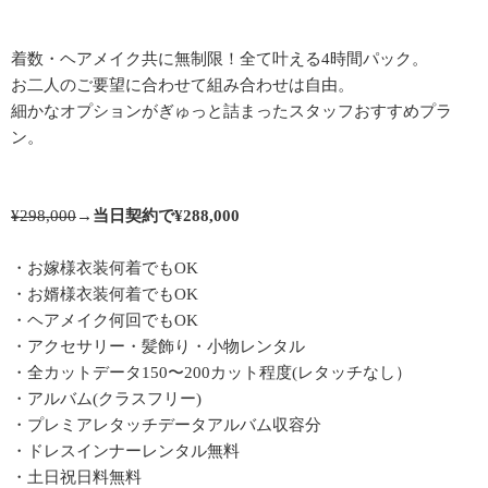
着数・ヘアメイク
共に
無制限！
全て叶える
4
時間パック。
お二人のご要望に合わせて組み合わせは自由。
細かなオプションがぎゅっと詰まったスタッフおすすめプラ
ン。
¥298,000
→
当日契約で¥288,000
・お嫁様衣装何着でもOK
・お婿様衣装何着でもOK
・ヘアメイク何回でもOK
・アクセサリー・髪飾り・小物レンタル
・全カットデータ150〜200カット程度(レタッチなし）
・アルバム(クラスフリー)
・プレミアレタッチデータアルバム収容分
・ドレスインナーレンタル無料
・土日祝日料無料