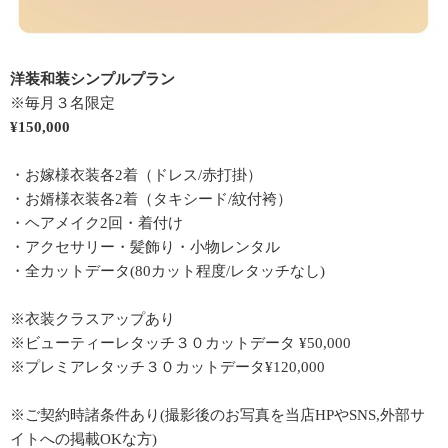
洋装和装シンプルプラン
※毎月３名限定
¥150,000
・お嫁様衣装各2着（ドレス/赤打掛）
・お婿様衣装各2着（タキシード/紋付袴）
・ヘアメイク2回・着付け
・アクセサリー・髪飾り・小物レンタル
・全カットデータ(80カット程度/レタッチなし)
※衣装クラスアップあり
※ビューティーレタッチ３０カットデータ ¥50,000
※プレミアレタッチ３０カットデータ¥120,000
※ご契約時諸条件あり(撮影後のお写真を当店HPやSNS,外部サ
イトへの掲載OKな方)