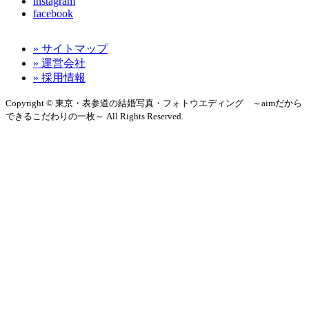
instagram
facebook
» サイトマップ
» 運営会社
This page can't load Google Maps correctly.
» 採用情報
Copyright © 東京・表参道の結婚写真・フォトウエディング ～aimだから
OK
Do you own this website?
できるこだわりの一枚～ All Rights Reserved.