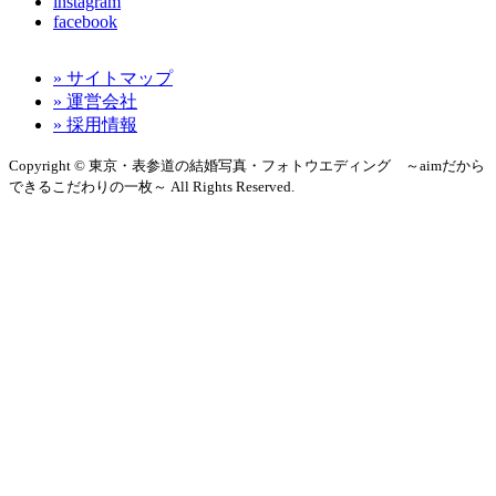
instagram
facebook
» サイトマップ
» 運営会社
This page can't load Google Maps correctly.
» 採用情報
Copyright © 東京・表参道の結婚写真・フォトウエディング ～aimだから
OK
Do you own this website?
できるこだわりの一枚～ All Rights Reserved.