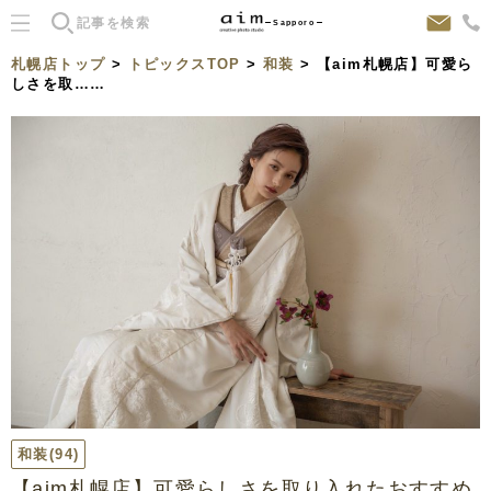
Sapporo
札幌店トップ
>
トピックスTOP
>
和装
> 【aim札幌店】可愛ら
しさを取……
和装
(94)
【aim札幌店】可愛らしさを取り入れたおすすめ