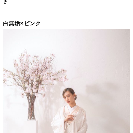
🚩
白無垢×ピンク