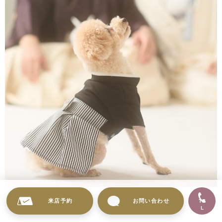
来店予約
お問い合わせ
TE
【6】土日撮影料金無料
L