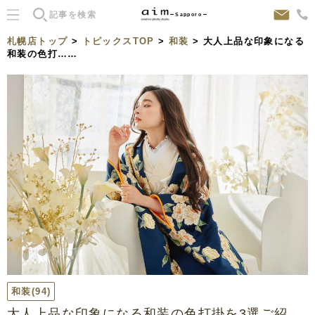
Sapporo
札幌店トップ
>
トピックスTOP
>
和装
> 大人上品な印象になる
和装の色打……
和装
(94)
大人上品な印象になる和装の色打掛を3選ご紹