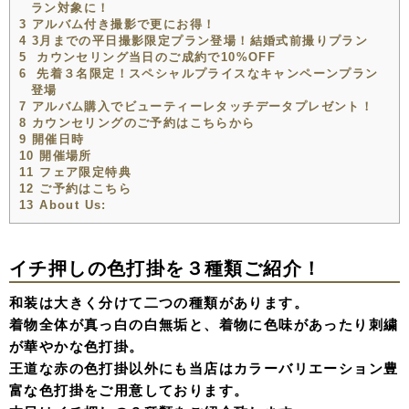
ラン対象に！
3
アルバム付き撮影で更にお得！
4
3月までの平日撮影限定プラン登場！結婚式前撮りプラン
5
カウンセリング当日のご成約で10%OFF
6
先着３名限定！スペシャルプライスなキャンペーンプラン
登場
7
アルバム購入でビューティーレタッチデータプレゼント！
8
カウンセリングのご予約はこちらから
9
開催日時
10
開催場所
11
フェア限定特典
12
ご予約はこちら
13
About Us:
イチ押しの色打掛を３種類ご紹介！
和装は大きく分けて二つの種類があります。
着物全体が真っ白の白無垢と、着物に色味があったり刺繍
が華やかな色打掛。
王道な赤の色打掛以外にも当店はカラーバリエーション豊
富な色打掛をご用意しております。